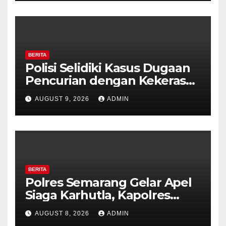
BERITA
Polisi Selidiki Kasus Dugaan
Pencurian dengan Kekerasan
di Counter HP Royal Phone
AUGUST 9, 2026
ADMIN
Ambarawa.
BERITA
Polres Semarang Gelar Apel
Siaga Karhutla, Kapolres
Tekankan Sinergi dan
AUGUST 8, 2026
ADMIN
Kesiapsiagaan Hadapi Musim