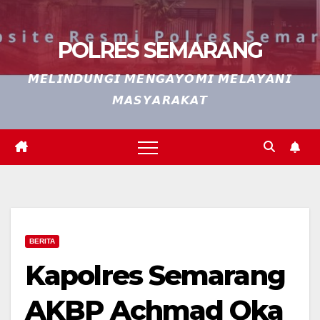
POLRES SEMARANG
𝙈𝙀𝙇𝙄𝙉𝘿𝙐𝙉𝙂𝙄 𝙈𝙀𝙉𝙂𝘼𝙔𝙊𝙈𝙄 𝙈𝙀𝙇𝘼𝙔𝘼𝙉𝙄
𝙈𝘼𝙎𝙔𝘼𝙍𝘼𝙆𝘼𝙏
BERITA
Kapolres Semarang
AKBP Achmad Oka