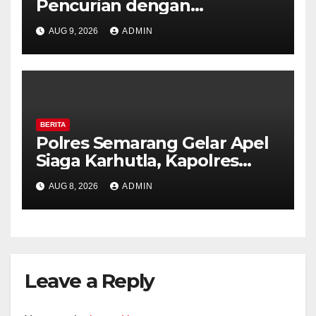
Pencurian dengan
Kekerasan di Counter HP
AUG 9, 2026
ADMIN
Royal Phone Ambarawa.
BERITA
Polres Semarang Gelar Apel
Siaga Karhutla, Kapolres
Tekankan Sinergi dan
AUG 8, 2026
ADMIN
Kesiapsiagaan Hadapi Musim
Kemarau.
Leave a Reply