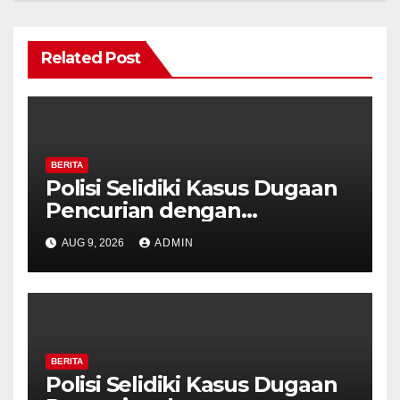
Related Post
BERITA
Polisi Selidiki Kasus Dugaan
Pencurian dengan
Kekerasan di Counter HP
AUG 9, 2026
ADMIN
Royal Phone Ambarawa.
BERITA
Polisi Selidiki Kasus Dugaan