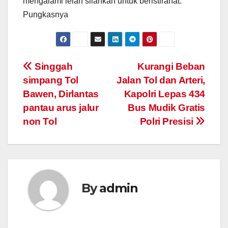
mengalami lelah silahkan untuk beristirahat.”
Pungkasnya
Post
Singgah
Kurangi Beban
simpang Tol
Jalan Tol dan Arteri,
navigation
Bawen, Dirlantas
Kapolri Lepas 434
pantau arus jalur
Bus Mudik Gratis
non Tol
Polri Presisi
By
admin