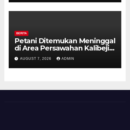
Kemarau.
BERITA
Petani Ditemukan Meninggal
di Area Persawahan Kalibeji,
Polisi Pastikan Tidak Ada
AUGUST 7, 2026
ADMIN
Tanda Kekerasan