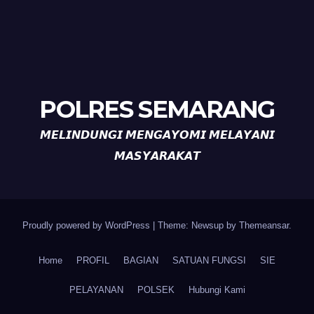
POLRES SEMARANG
𝙈𝙀𝙇𝙄𝙉𝘿𝙐𝙉𝙂𝙄 𝙈𝙀𝙉𝙂𝘼𝙔𝙊𝙈𝙄 𝙈𝙀𝙇𝘼𝙔𝘼𝙉𝙄
𝙈𝘼𝙎𝙔𝘼𝙍𝘼𝙆𝘼𝙏
Proudly powered by WordPress
|
Theme: Newsup by
Themeansar
.
Home
PROFIL
BAGIAN
SATUAN FUNGSI
SIE
PELAYANAN
POLSEK
Hubungi Kami