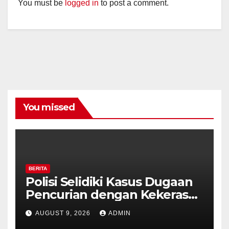
You must be
logged in
to post a comment.
You missed
BERITA
Polisi Selidiki Kasus Dugaan
Pencurian dengan Kekerasan
di Counter HP Royal Phone
AUGUST 9, 2026
ADMIN
Ambarawa.