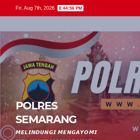
Skip
Fri. Aug 7th, 2026
8:44:56 PM
to
content
POLRES
SEMARANG
𝙈𝙀𝙇𝙄𝙉𝘿𝙐𝙉𝙂𝙄 𝙈𝙀𝙉𝙂𝘼𝙔𝙊𝙈𝙄