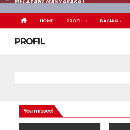
𝙈𝙀𝙇𝘼𝙔𝘼𝙉𝙄 𝙈𝘼𝙎𝙔𝘼𝙍𝘼𝙆𝘼𝙏
HOME
PROFIL
BAGIAN
PROFIL
You missed