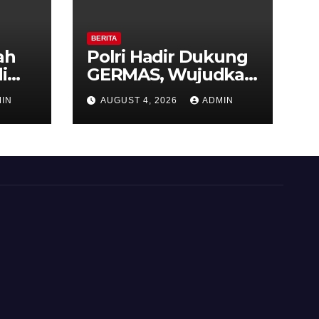
BERITA
ah
Polri Hadir Dukung
i
GERMAS, Wujudkan
,
Budaya Hidup Sehat
IN
AUGUST 4, 2026
ADMIN
as
di Kecamatan
iri
Pabelan
 ke-
 RI