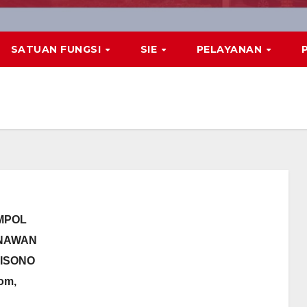
SATUAN FUNGSI
SIE
PELAYANAN
MPOL
NAWAN
ISONO
om,
.