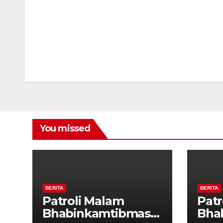
You missed
BERITA
BERITA
Patroli Malam
Patr
Bhabinkamtibmas
Bha