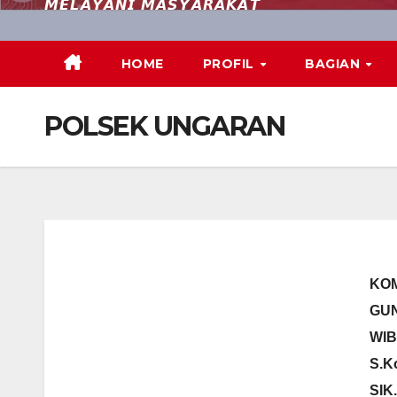
𝙈𝙀𝙇𝘼𝙔𝘼𝙉𝙄 𝙈𝘼𝙎𝙔𝘼𝙍𝘼𝙆𝘼𝙏
HOME
PROFIL
BAGIAN
POLSEK UNGARAN
KO
GU
WIB
S.K
SIK