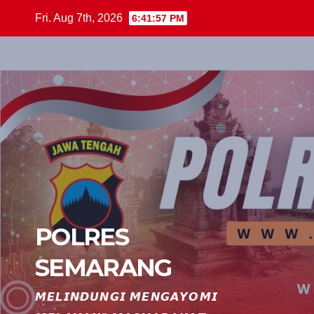
Skip
Fri. Aug 7th, 2026
6:41:58 PM
to
content
POLRES
SEMARANG
𝙈𝙀𝙇𝙄𝙉𝘿𝙐𝙉𝙂𝙄 𝙈𝙀𝙉𝙂𝘼𝙔𝙊𝙈𝙄