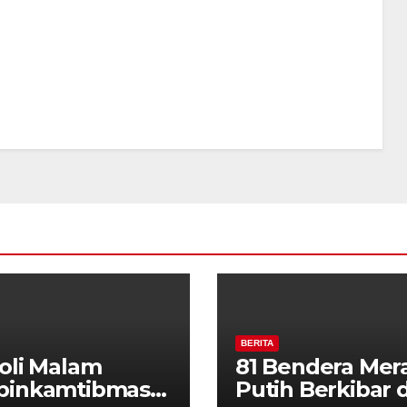
BERITA
oli Malam
81 Bendera Mer
binkamtibmas
Putih Berkibar d