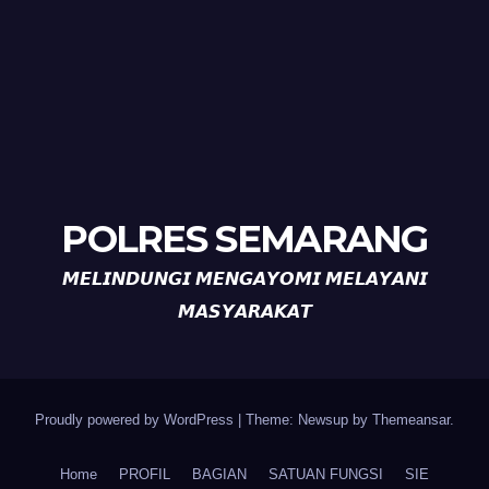
POLRES SEMARANG
𝙈𝙀𝙇𝙄𝙉𝘿𝙐𝙉𝙂𝙄 𝙈𝙀𝙉𝙂𝘼𝙔𝙊𝙈𝙄 𝙈𝙀𝙇𝘼𝙔𝘼𝙉𝙄
𝙈𝘼𝙎𝙔𝘼𝙍𝘼𝙆𝘼𝙏
Proudly powered by WordPress
|
Theme: Newsup by
Themeansar
.
Home
PROFIL
BAGIAN
SATUAN FUNGSI
SIE