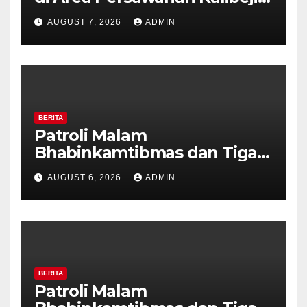
Polisi Pastikan Tidak Ada
AUGUST 7, 2026
ADMIN
Tanda Kekerasan
BERITA
Patroli Malam
Bhabinkamtibmas dan Tiga
Pilar Kelurahan Ungaran
AUGUST 6, 2026
ADMIN
Perkuat Kamtibmas, Warga
Diajak Aktifkan Ronda
BERITA
Patroli Malam