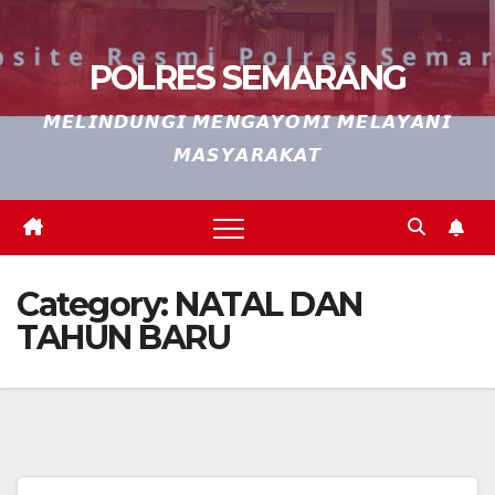
POLRES SEMARANG
𝙈𝙀𝙇𝙄𝙉𝘿𝙐𝙉𝙂𝙄 𝙈𝙀𝙉𝙂𝘼𝙔𝙊𝙈𝙄 𝙈𝙀𝙇𝘼𝙔𝘼𝙉𝙄
𝙈𝘼𝙎𝙔𝘼𝙍𝘼𝙆𝘼𝙏
Category:
NATAL DAN
TAHUN BARU