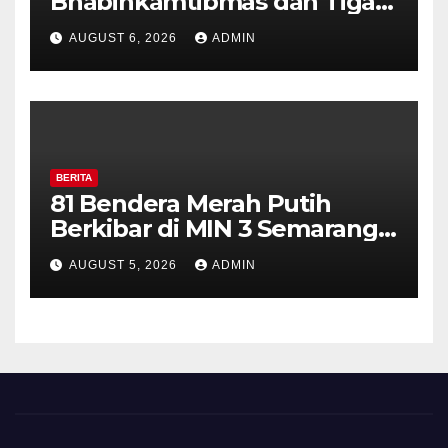
Bhabinkamtibmas dan Tiga
Pilar Kelurahan Ungaran
AUGUST 6, 2026
ADMIN
Perkuat Kamtibmas, Warga
Diajak Aktifkan Ronda
BERITA
81 Bendera Merah Putih
Berkibar di MIN 3 Semarang,
Bhabinkamtibmas Desa
AUGUST 5, 2026
ADMIN
Timpik Hadiri Peringatan
HUT ke-81 Kemerdekaan RI