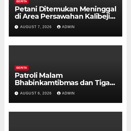
BERITA
Petani Ditemukan Meninggal
di Area Persawahan Kalibeji,
Polisi Pastikan Tidak Ada
AUGUST 7, 2026
ADMIN
Tanda Kekerasan
BERITA
Patroli Malam
Bhabinkamtibmas dan Tiga
Pilar Kelurahan Ungaran
AUGUST 6, 2026
ADMIN
Perkuat Kamtibmas, Warga
Diajak Aktifkan Ronda