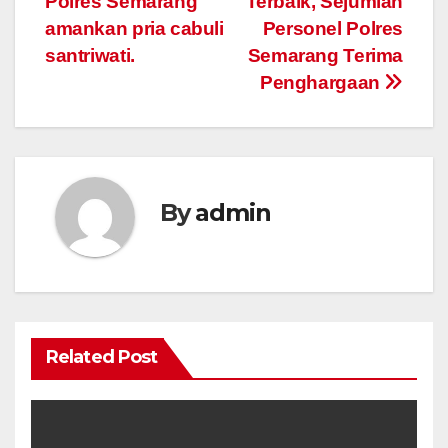
Polres Semarang
Terbaik, Sejumlah
navigation
amankan pria cabuli
Personel Polres
santriwati.
Semarang Terima
Penghargaan
By
admin
Related Post