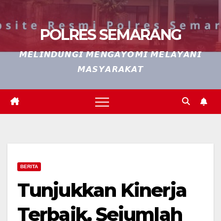
POLRES SEMARANG
𝙈𝙀𝙇𝙄𝙉𝘿𝙐𝙉𝙂𝙄 𝙈𝙀𝙉𝙂𝘼𝙔𝙊𝙈𝙄 𝙈𝙀𝙇𝘼𝙔𝘼𝙉𝙄
𝙈𝘼𝙎𝙔𝘼𝙍𝘼𝙆𝘼𝙏
BERITA
Tunjukkan Kinerja
Terbaik, Sejumlah