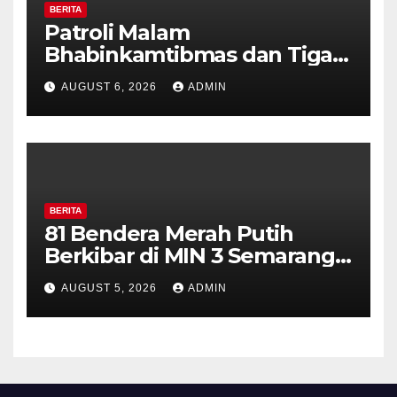
BERITA
Patroli Malam
Bhabinkamtibmas dan Tiga
Pilar Kelurahan Ungaran
AUGUST 6, 2026
ADMIN
Perkuat Kamtibmas, Warga
Diajak Aktifkan Ronda
BERITA
81 Bendera Merah Putih
Berkibar di MIN 3 Semarang,
Bhabinkamtibmas Desa
AUGUST 5, 2026
ADMIN
Timpik Hadiri Peringatan
HUT ke-81 Kemerdekaan RI