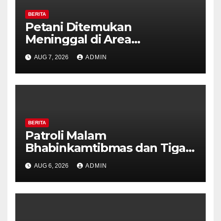
BERITA
Petani Ditemukan
Meninggal di Area
Persawahan Kalibeji, Polisi
AUG 7, 2026
ADMIN
Pastikan Tidak Ada Tanda
Kekerasan
BERITA
Patroli Malam
Bhabinkamtibmas dan Tiga
Pilar Kelurahan Ungaran
AUG 6, 2026
ADMIN
Perkuat Kamtibmas, Warga
Diajak Aktifkan Ronda