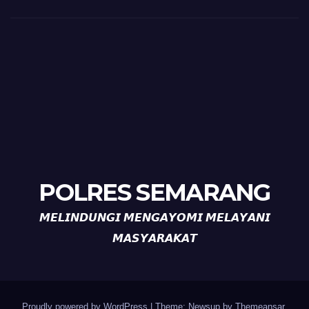
POLRES SEMARANG
𝙈𝙀𝙇𝙄𝙉𝘿𝙐𝙉𝙂𝙄 𝙈𝙀𝙉𝙂𝘼𝙔𝙊𝙈𝙄 𝙈𝙀𝙇𝘼𝙔𝘼𝙉𝙄
𝙈𝘼𝙎𝙔𝘼𝙍𝘼𝙆𝘼𝙏
Proudly powered by WordPress
|
Theme: Newsup by
Themeansar
.