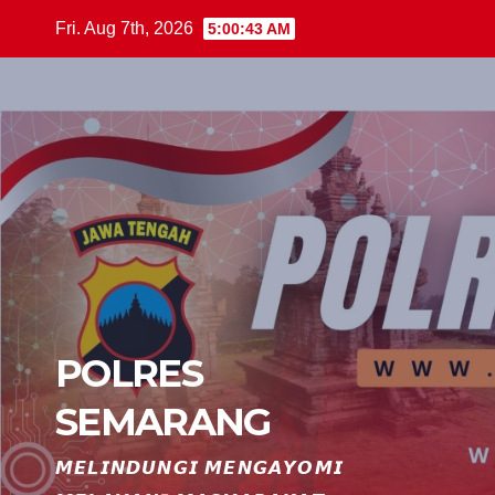
Skip
Fri. Aug 7th, 2026
5:00:45 AM
to
content
POLRES
SEMARANG
𝙈𝙀𝙇𝙄𝙉𝘿𝙐𝙉𝙂𝙄 𝙈𝙀𝙉𝙂𝘼𝙔𝙊𝙈𝙄