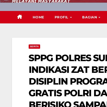
𝙈𝙀𝙇𝘼𝙔𝘼𝙉𝙄 𝙈𝘼𝙎𝙔𝘼𝙍𝘼𝙆𝘼𝙏
HOME
PROFIL
BAGIAN
BERITA
SPPG POLRES S
INDIKASI ZAT B
DISIPLIN PROGR
GRATIS POLRI 
BERISIKO SAMPA