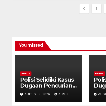
Posts
1
navigat
You missed
BERITA
BERITA
Polisi Selidiki Kasus
Poli
Dugaan Pencurian
Dug
dengan Kekerasan
den
AUGUST 9, 2026
ADMIN
AUGU
di Counter HP Royal
di C
Phone Ambarawa.
Pho