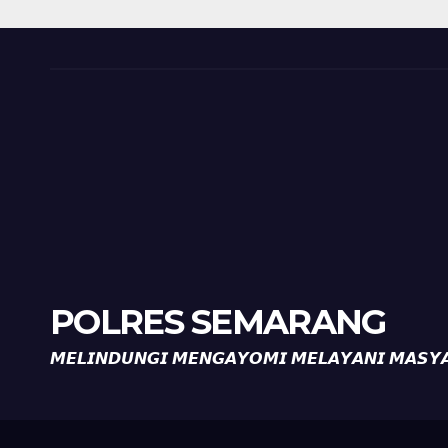
POLRES SEMARANG
𝙈𝙀𝙇𝙄𝙉𝘿𝙐𝙉𝙂𝙄 𝙈𝙀𝙉𝙂𝘼𝙔𝙊𝙈𝙄 𝙈𝙀𝙇𝘼𝙔𝘼𝙉𝙄 𝙈𝘼𝙎𝙔