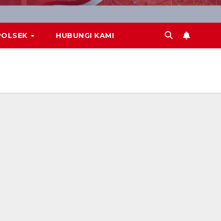
POLSEK
HUBUNGI KAMI