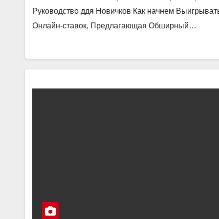
Руководство ддя Новичков Как начнем Выигрыва
Онлайн-ставок, Предлагающая Обширный…