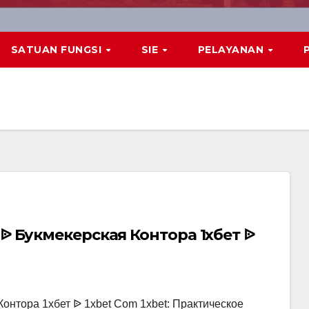
SATUAN FUNGSI
SIE
PELAYANAN
 ᐉ Букмекерская Контора 1хбет ᐉ
Контора 1хбет ᐉ 1xbet Com 1xbet: Практическое